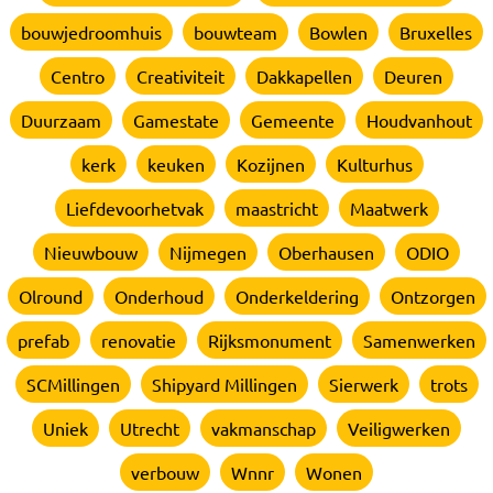
bouwjedroomhuis
bouwteam
Bowlen
Bruxelles
Centro
Creativiteit
Dakkapellen
Deuren
Duurzaam
Gamestate
Gemeente
Houdvanhout
kerk
keuken
Kozijnen
Kulturhus
Liefdevoorhetvak
maastricht
Maatwerk
Nieuwbouw
Nijmegen
Oberhausen
ODIO
Olround
Onderhoud
Onderkeldering
Ontzorgen
prefab
renovatie
Rijksmonument
Samenwerken
SCMillingen
Shipyard Millingen
Sierwerk
trots
Uniek
Utrecht
vakmanschap
Veiligwerken
verbouw
Wnnr
Wonen