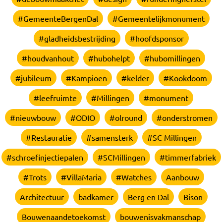
#GemeenteBergenDal
#Gemeentelijkmonument
#gladheidsbestrijding
#hoofdsponsor
#houdvanhout
#hubohelpt
#hubomillingen
#jubileum
#Kampioen
#kelder
#Kookdoom
#leefruimte
#Millingen
#monument
#nieuwbouw
#ODIO
#olround
#onderstromen
#Restauratie
#samensterk
#SC Millingen
#schroefinjectiepalen
#SCMillingen
#timmerfabriek
#Trots
#VillaMaria
#Watches
Aanbouw
Architectuur
badkamer
Berg en Dal
Bison
Bouwenaandetoekomst
bouwenisvakmanschap