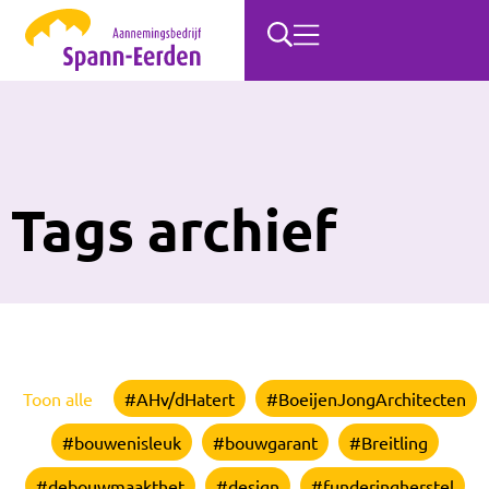
Tags archief
Toon alle
#AHv/dHatert
#BoeijenJongArchitecten
#bouwenisleuk
#bouwgarant
#Breitling
#debouwmaakthet
#design
#funderingherstel