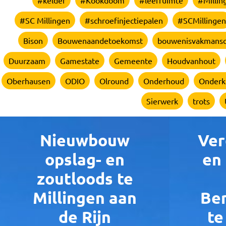
#kelder
#Kookdoom
#leefruimte
#Millin
#SC Millingen
#schroefinjectiepalen
#SCMillingen
Bison
Bouwenaandetoekomst
bouwenisvakmans
Duurzaam
Gamestate
Gemeente
Houdvanhout
Oberhausen
ODIO
Olround
Onderhoud
Onderk
Sierwerk
trots
Nieuwbouw
Ver
opslag- en
en
zoutloods te
Millingen aan
Be
de Rijn
te