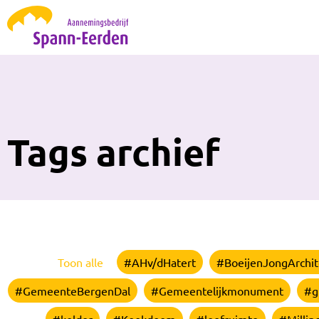
Tags archief
Toon alle
#AHv/dHatert
#BoeijenJongArchit
#GemeenteBergenDal
#Gemeentelijkmonument
#g