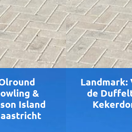
Olround
Landmark: V
owling &
de Duffelt
ison Island
Kekerd
aastricht