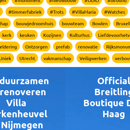
gen
#monument
#nieuwbouw
#ODIO
#olround
#timmerfabriek
#Trots
#VillaMaria
#Watches
chap
bouwjedroomhuis
bouwteam
Bowlen
Bruxel
kerk
keuken
Kozijnen
Kulturhus
Liefdevoorhetv
eldering
Ontzorgen
prefab
renovatie
Rijksmonu
Uniek
Utrecht
vakmanschap
Veiligwerken
verbo
duurzamen
Officia
 renoveren
Breitlin
Villa
Boutique 
rkenheuvel
Haag
 Nijmegen