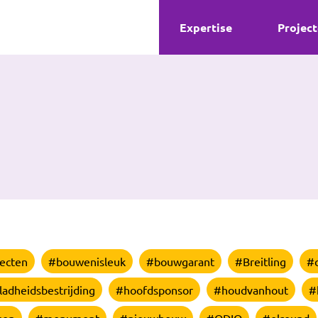
Expertise
Projec
ecten
#bouwenisleuk
#bouwgarant
#Breitling
#
ladheidsbestrijding
#hoofdsponsor
#houdvanhout
#