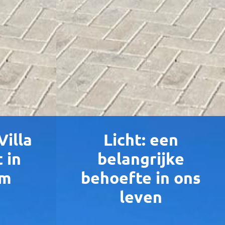
illa
Licht: een
 in
belangrijke
om
behoefte in ons
leven