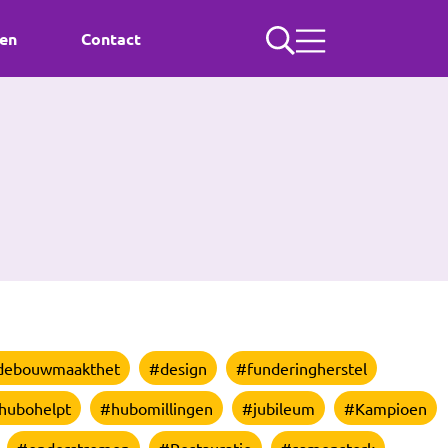
ten
Contact
debouwmaakthet
#design
#funderingherstel
hubohelpt
#hubomillingen
#jubileum
#Kampioen