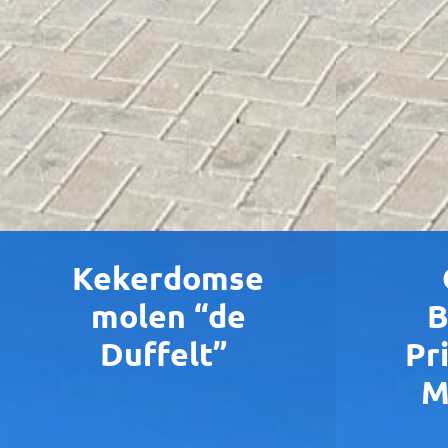
Kekerdomse
molen “de
B
Duffelt”
Pr
M