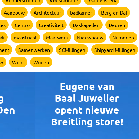
#onderstromen
#Restauratie
#samensterk
Aanbouw
Architectuur
badkamer
Berg en Dal
les
Centro
Creativiteit
Dakkapellen
Deuren
ak
maastricht
Maatwerk
Nieuwbouw
Nijmegen
ment
Samenwerken
SCMillingen
Shipyard Millingen
uw
Wnnr
Wonen
l
Eugene van
g
Baal Juwelier
Den
opent nieuwe
Breitling store!