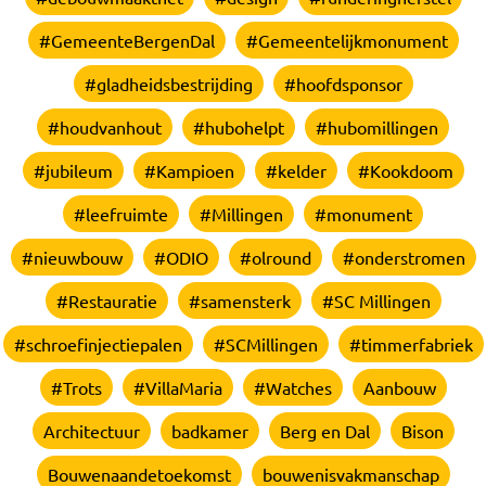
#GemeenteBergenDal
#Gemeentelijkmonument
#gladheidsbestrijding
#hoofdsponsor
#houdvanhout
#hubohelpt
#hubomillingen
#jubileum
#Kampioen
#kelder
#Kookdoom
#leefruimte
#Millingen
#monument
#nieuwbouw
#ODIO
#olround
#onderstromen
#Restauratie
#samensterk
#SC Millingen
#schroefinjectiepalen
#SCMillingen
#timmerfabriek
#Trots
#VillaMaria
#Watches
Aanbouw
Architectuur
badkamer
Berg en Dal
Bison
Bouwenaandetoekomst
bouwenisvakmanschap