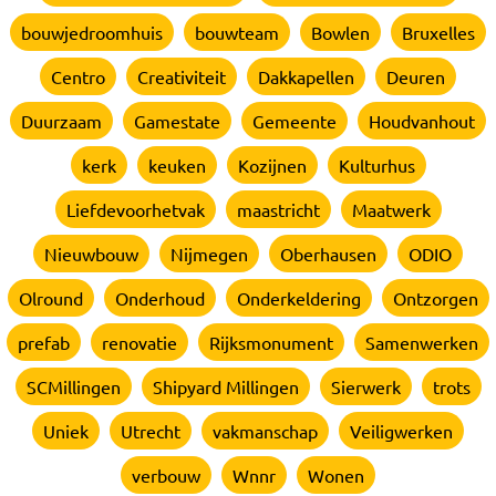
bouwjedroomhuis
bouwteam
Bowlen
Bruxelles
Centro
Creativiteit
Dakkapellen
Deuren
Duurzaam
Gamestate
Gemeente
Houdvanhout
kerk
keuken
Kozijnen
Kulturhus
Liefdevoorhetvak
maastricht
Maatwerk
Nieuwbouw
Nijmegen
Oberhausen
ODIO
Olround
Onderhoud
Onderkeldering
Ontzorgen
prefab
renovatie
Rijksmonument
Samenwerken
SCMillingen
Shipyard Millingen
Sierwerk
trots
Uniek
Utrecht
vakmanschap
Veiligwerken
verbouw
Wnnr
Wonen