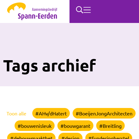
Tags archief
Toon alle
#AHv/dHatert
#BoeijenJongArchitecten
#bouwenisleuk
#bouwgarant
#Breitling
#debouwmaakthet
#design
#funderingherstel