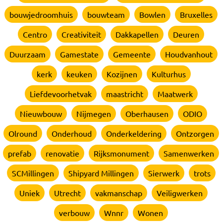
bouwjedroomhuis
bouwteam
Bowlen
Bruxelles
Centro
Creativiteit
Dakkapellen
Deuren
Duurzaam
Gamestate
Gemeente
Houdvanhout
kerk
keuken
Kozijnen
Kulturhus
Liefdevoorhetvak
maastricht
Maatwerk
Nieuwbouw
Nijmegen
Oberhausen
ODIO
Olround
Onderhoud
Onderkeldering
Ontzorgen
prefab
renovatie
Rijksmonument
Samenwerken
SCMillingen
Shipyard Millingen
Sierwerk
trots
Uniek
Utrecht
vakmanschap
Veiligwerken
verbouw
Wnnr
Wonen