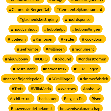
#GemeenteBergenDal
#Gemeentelijkmonument
#gladheidsbestrijding
#hoofdsponsor
#houdvanhout
#hubohelpt
#hubomillingen
#jubileum
#Kampioen
#kelder
#Kookdoom
#leefruimte
#Millingen
#monument
#nieuwbouw
#ODIO
#olround
#onderstromen
#Restauratie
#samensterk
#SC Millingen
#schroefinjectiepalen
#SCMillingen
#timmerfabriek
#Trots
#VillaMaria
#Watches
Aanbouw
Architectuur
badkamer
Berg en Dal
Bison
Bouwenaandetoekomst
bouwenisvakmanschap