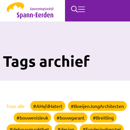
Tags archief
Toon alle
#AHv/dHatert
#BoeijenJongArchitecten
#bouwenisleuk
#bouwgarant
#Breitling
#debouwmaakthet
#design
#funderingherstel