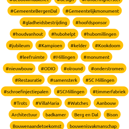
#GemeenteBergenDal
#Gemeentelijkmonument
#gladheidsbestrijding
#hoofdsponsor
#houdvanhout
#hubohelpt
#hubomillingen
#jubileum
#Kampioen
#kelder
#Kookdoom
#leefruimte
#Millingen
#monument
#nieuwbouw
#ODIO
#olround
#onderstromen
#Restauratie
#samensterk
#SC Millingen
#schroefinjectiepalen
#SCMillingen
#timmerfabriek
#Trots
#VillaMaria
#Watches
Aanbouw
Architectuur
badkamer
Berg en Dal
Bison
Bouwenaandetoekomst
bouwenisvakmanschap