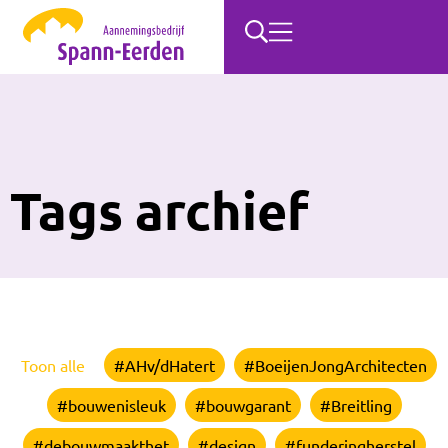
Tags archief
Toon alle
#AHv/dHatert
#BoeijenJongArchitecten
#bouwenisleuk
#bouwgarant
#Breitling
#debouwmaakthet
#design
#funderingherstel