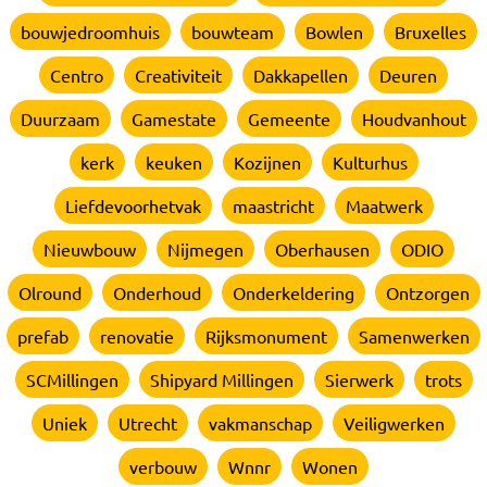
bouwjedroomhuis
bouwteam
Bowlen
Bruxelles
Centro
Creativiteit
Dakkapellen
Deuren
Duurzaam
Gamestate
Gemeente
Houdvanhout
kerk
keuken
Kozijnen
Kulturhus
Liefdevoorhetvak
maastricht
Maatwerk
Nieuwbouw
Nijmegen
Oberhausen
ODIO
Olround
Onderhoud
Onderkeldering
Ontzorgen
prefab
renovatie
Rijksmonument
Samenwerken
SCMillingen
Shipyard Millingen
Sierwerk
trots
Uniek
Utrecht
vakmanschap
Veiligwerken
verbouw
Wnnr
Wonen