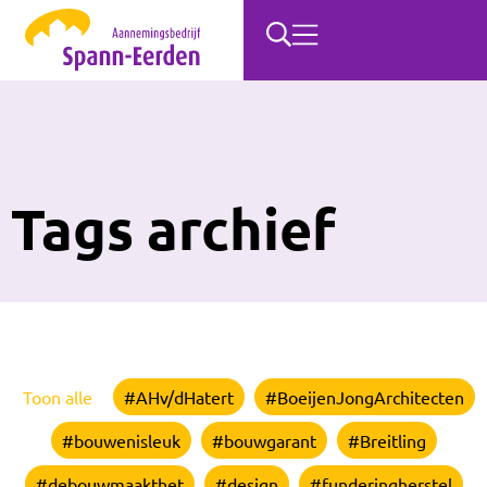
Tags archief
Toon alle
#AHv/dHatert
#BoeijenJongArchitecten
#bouwenisleuk
#bouwgarant
#Breitling
#debouwmaakthet
#design
#funderingherstel