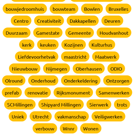
bouwjedroomhuis
bouwteam
Bowlen
Bruxelles
Centro
Creativiteit
Dakkapellen
Deuren
Duurzaam
Gamestate
Gemeente
Houdvanhout
kerk
keuken
Kozijnen
Kulturhus
Liefdevoorhetvak
maastricht
Maatwerk
Nieuwbouw
Nijmegen
Oberhausen
ODIO
Olround
Onderhoud
Onderkeldering
Ontzorgen
prefab
renovatie
Rijksmonument
Samenwerken
SCMillingen
Shipyard Millingen
Sierwerk
trots
Uniek
Utrecht
vakmanschap
Veiligwerken
verbouw
Wnnr
Wonen