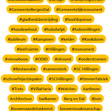
#GemeenteBergenDal
#Gemeentelijkmonument
#gladheidsbestrijding
#hoofdsponsor
#houdvanhout
#hubohelpt
#hubomillingen
#jubileum
#Kampioen
#kelder
#Kookdoom
#leefruimte
#Millingen
#monument
#nieuwbouw
#ODIO
#olround
#onderstromen
#Restauratie
#samensterk
#SC Millingen
#schroefinjectiepalen
#SCMillingen
#timmerfabriek
#Trots
#VillaMaria
#Watches
Aanbouw
Architectuur
badkamer
Berg en Dal
Bison
Bouwenaandetoekomst
bouwenisvakmanschap