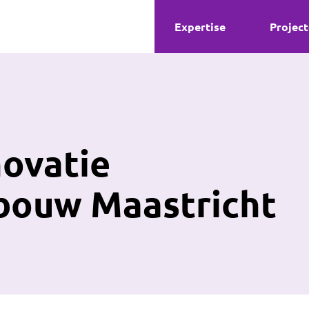
Expertise
Projec
novatie
ebouw Maastricht