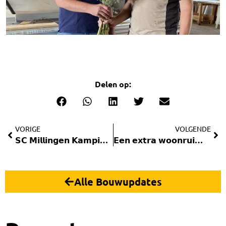
Delen op:
VORIGE
VOLGENDE
𝗦𝗖 𝗠𝗶𝗹𝗹𝗶𝗻𝗴𝗲𝗻 𝗞𝗮𝗺𝗽𝗶𝗼𝗲𝗻𝗲𝗻
𝗘𝗲𝗻 𝗲𝘅𝘁𝗿𝗮 𝘄𝗼𝗼𝗻𝗿𝘂𝗶𝗺𝘁𝗲 𝗼𝗻𝗱𝗲𝗿 𝘂𝘄 𝘄𝗼𝗼𝗻𝗵𝘂𝗶𝘀 𝗰𝗿𝗲ë𝗿𝗲𝗻?
Alle Bouwupdates