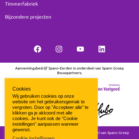
Timmerfabriek
Bijzondere projecten
Aannemingsbedrijf Spann-Eerden is onderdeel van Spann Groep
Bouwpartners.
Cookies
Wij gebruiken cookies op onze
website om het gebruikersgemak te
vergroten. Door op "Accepteer alle" te
klikken ga je akkoord met alle
cookies. Je kunt ook de "Cookie
instellingen" aanpassen wanneer
gewenst.
© 2021 Aannemingsbedrijf Spann-Eerden onderdeel van Spann Groep
Cookie instellingen